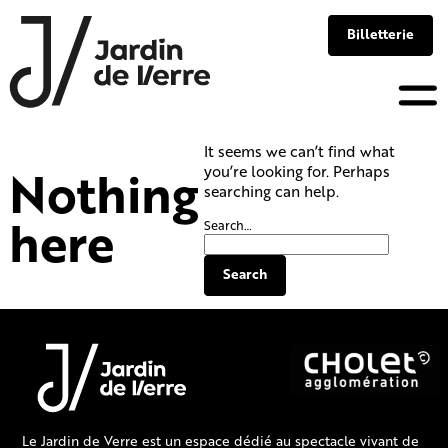
Panneau de gestion des cookies
Billetterie
Skip
to
It seems we can’t find what
content
Nothing
you’re looking for. Perhaps
searching can help.
here
Search…
Le Jardin de Verre est un espace dédié au spectacle vivant de