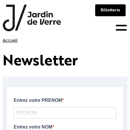
Panneau de gestion des cookies
Billetterie
Skip
Accueil
to
content
Newsletter
Entrez votre PRENOM
Entrez votre NOM