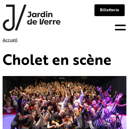
Panneau de gestion des cookies
Billetterie
Skip
Accueil
to
content
Cholet en scène