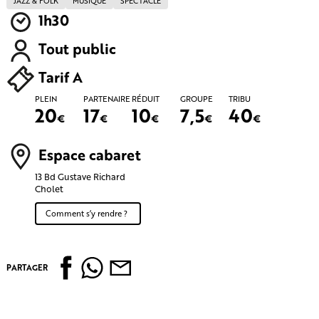
JAZZ & FOLK
MUSIQUE
SPECTACLE
1h30
Tout public
Tarif A
PLEIN
PARTENAIRE
RÉDUIT
GROUPE
TRIBU
20
17
10
7,5
40
€
€
€
€
€
Espace cabaret
13 Bd Gustave Richard
Cholet
Comment s’y rendre ?
PARTAGER