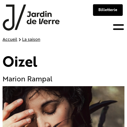
Panneau de gestion des cookies
Billetterie
Skip
Accueil
La saison
to
content
Oizel
Marion Rampal