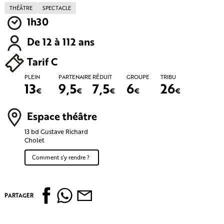
THÉÂTRE
SPECTACLE
1h30
De 12 à 112 ans
Tarif C
PLEIN
PARTENAIRE
RÉDUIT
GROUPE
TRIBU
13
9,5
7,5
6
26
€
€
€
€
€
Espace théâtre
13 bd Gustave Richard
Cholet
Comment s’y rendre ?
PARTAGER