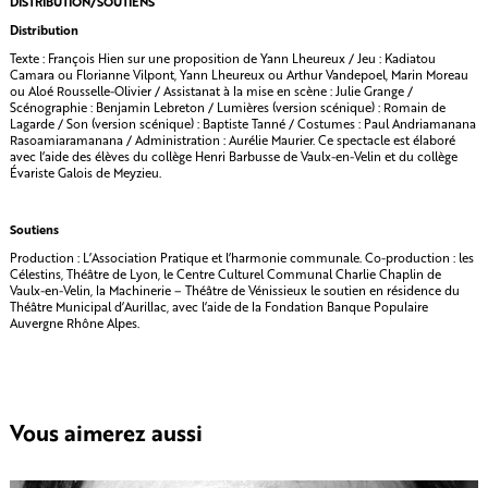
DISTRIBUTION/SOUTIENS
Distribution
Texte : François Hien sur une proposition de Yann Lheureux / Jeu : Kadiatou
Camara ou Florianne Vilpont, Yann Lheureux ou Arthur Vandepoel, Marin Moreau
ou Aloé Rousselle-Olivier / Assistanat à la mise en scène : Julie Grange /
Scénographie : Benjamin Lebreton / Lumières (version scénique) : Romain de
Lagarde / Son (version scénique) : Baptiste Tanné / Costumes : Paul Andriamanana
Rasoamiaramanana / Administration : Aurélie Maurier. Ce spectacle est élaboré
avec l’aide des élèves du collège Henri Barbusse de Vaulx-en-Velin et du collège
Évariste Galois de Meyzieu.
Soutiens
Production : L’Association Pratique et l’harmonie communale. Co-production : les
Célestins, Théâtre de Lyon, le Centre Culturel Communal Charlie Chaplin de
Vaulx-en-Velin, la Machinerie – Théâtre de Vénissieux le soutien en résidence du
Théâtre Municipal d’Aurillac, avec l’aide de la Fondation Banque Populaire
Auvergne Rhône Alpes.
Vous aimerez aussi