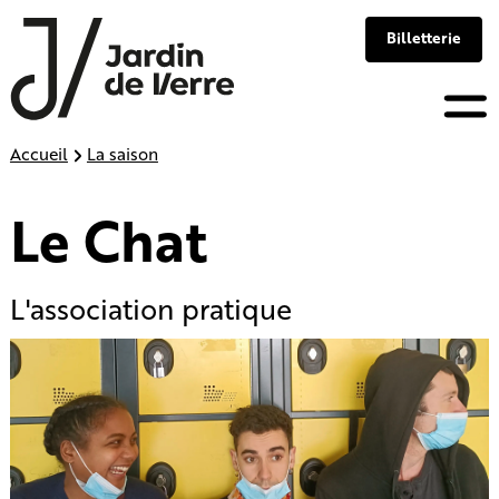
Panneau de gestion des cookies
Billetterie
Skip
Accueil
La saison
to
content
Le Chat
L'association pratique