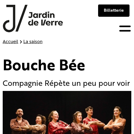
Panneau de gestion des cookies
Billetterie
Skip
Accueil
La saison
to
content
Bouche Bée
Compagnie Répète un peu pour voir